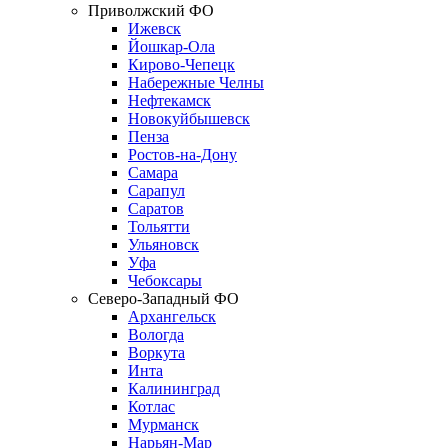
Приволжский ФО
Ижевск
Йошкар-Ола
Кирово-Чепецк
Набережные Челны
Нефтекамск
Новокуйбышевск
Пенза
Ростов-на-Дону
Самара
Сарапул
Саратов
Тольятти
Ульяновск
Уфа
Чебоксары
Северо-Западный ФО
Архангельск
Вологда
Воркута
Инта
Калининград
Котлас
Мурманск
Нарьян-Мар