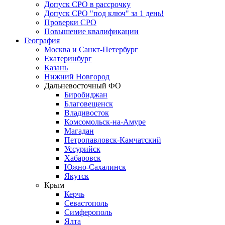
Допуск СРО в рассрочку
Допуск СРО "под ключ" за 1 день!
Проверки СРО
Повышение квалификации
География
Москва и Санкт-Петербург
Екатеринбург
Казань
Нижний Новгород
Дальневосточный ФО
Биробиджан
Благовещенск
Владивосток
Комсомольск-на-Амуре
Магадан
Петропавловск-Камчатский
Уссурийск
Хабаровск
Южно-Сахалинск
Якутск
Крым
Керчь
Севастополь
Симферополь
Ялта