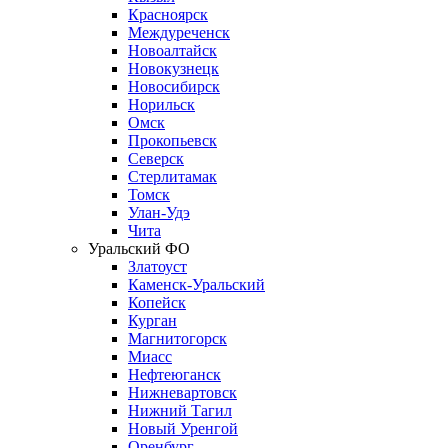
Красноярск
Междуреченск
Новоалтайск
Новокузнецк
Новосибирск
Норильск
Омск
Прокопьевск
Северск
Стерлитамак
Томск
Улан-Удэ
Чита
Уральский ФО
Златоуст
Каменск-Уральский
Копейск
Курган
Магнитогорск
Миасс
Нефтеюганск
Нижневартовск
Нижний Тагил
Новый Уренгой
Оренбург