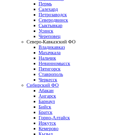
Пермь
Салехард
Петрозаводск
Северодвинск
Сыктывкар
Усинск
Череповец
Северо-Кавказский ФО
Владикавказ
Махачкала
Нальчик
Невинномысск
Пятигорск
Ставрополь
Черкесск
Сибирский ФО
Абакан
Ангарск
Барнаул
Бийск
Братск
Горно-Алтайск
Иркутск
Кемерово
Кызыл