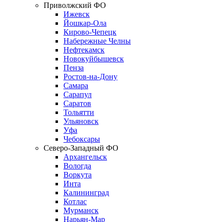
Приволжский ФО
Ижевск
Йошкар-Ола
Кирово-Чепецк
Набережные Челны
Нефтекамск
Новокуйбышевск
Пенза
Ростов-на-Дону
Самара
Сарапул
Саратов
Тольятти
Ульяновск
Уфа
Чебоксары
Северо-Западный ФО
Архангельск
Вологда
Воркута
Инта
Калининград
Котлас
Мурманск
Нарьян-Мар