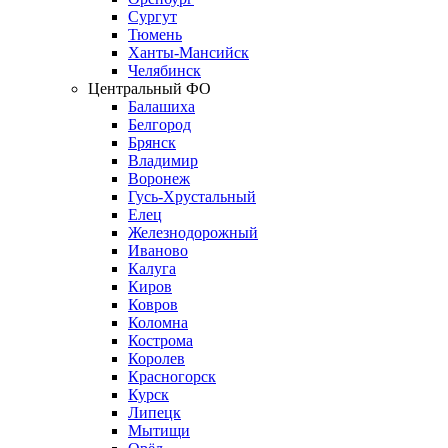
Сургут
Тюмень
Ханты-Мансийск
Челябинск
Центральный ФО
Балашиха
Белгород
Брянск
Владимир
Воронеж
Гусь-Хрустальный
Елец
Железнодорожный
Иваново
Калуга
Киров
Ковров
Коломна
Кострома
Королев
Красногорск
Курск
Липецк
Мытищи