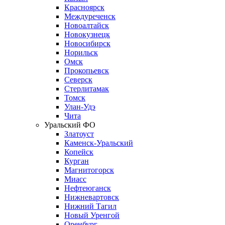
Красноярск
Междуреченск
Новоалтайск
Новокузнецк
Новосибирск
Норильск
Омск
Прокопьевск
Северск
Стерлитамак
Томск
Улан-Удэ
Чита
Уральский ФО
Златоуст
Каменск-Уральский
Копейск
Курган
Магнитогорск
Миасс
Нефтеюганск
Нижневартовск
Нижний Тагил
Новый Уренгой
Оренбург