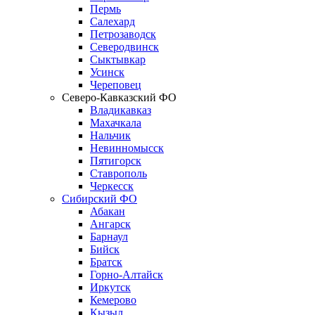
Пермь
Салехард
Петрозаводск
Северодвинск
Сыктывкар
Усинск
Череповец
Северо-Кавказский ФО
Владикавказ
Махачкала
Нальчик
Невинномысск
Пятигорск
Ставрополь
Черкесск
Сибирский ФО
Абакан
Ангарск
Барнаул
Бийск
Братск
Горно-Алтайск
Иркутск
Кемерово
Кызыл