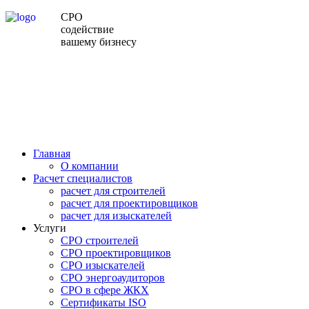
СРО
содействие
вашему бизнесу
Главная
О компании
Расчет специалистов
расчет для строителей
расчет для проектировщиков
расчет для изыскателей
Услуги
СРО строителей
СРО проектировщиков
СРО изыскателей
СРО энергоаудиторов
СРО в сфере ЖКХ
Сертификаты ISO