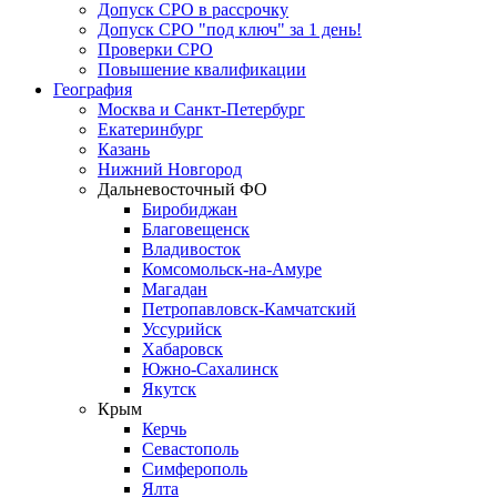
Допуск СРО в рассрочку
Допуск СРО "под ключ" за 1 день!
Проверки СРО
Повышение квалификации
География
Москва и Санкт-Петербург
Екатеринбург
Казань
Нижний Новгород
Дальневосточный ФО
Биробиджан
Благовещенск
Владивосток
Комсомольск-на-Амуре
Магадан
Петропавловск-Камчатский
Уссурийск
Хабаровск
Южно-Сахалинск
Якутск
Крым
Керчь
Севастополь
Симферополь
Ялта